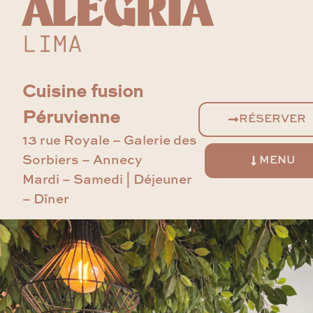
ALEGRÍA
L
I
M
A
Cuisine fusion
Péruvienne
RÉSERVER
13 rue Royale – Galerie des
Sorbiers – Annecy
MENU
Mardi – Samedi | Déjeuner
– Dîner