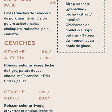
13€
Sirop au choix
PAÏS
(grenadine /
Fines tranches de cabecero
pêche / citron /
de porc mariné, émulsion
menthe) -
poivre achiote, salsa
Chicharron de
chalaquita, radicchio, pain
poulet & Crispy
ciabatta
patatas - Gâteau
du moment et sa
CEVICHES
boule de glace.
CEVICHE
15€ /
ALEGRIA
26€*
Poisson selon arrivage, leche
de tigre, patate douce,
choclo, maïs cancha - *Prix
Entrée / Plat
CEVICHE
17€ /
MIXTO
28€*
Poisson selon arrivage,
crevettes et poulpe, leche de