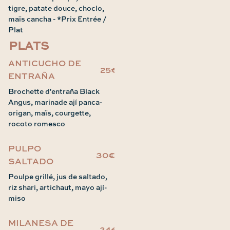
tigre, patate douce, choclo,
maïs cancha - *Prix Entrée /
Plat
PLATS
ANTICUCHO DE
25€
ENTRAÑA
Brochette d'entraña Black
Angus, marinade ají panca-
origan, maïs, courgette,
rocoto romesco
PULPO
30€
SALTADO
Poulpe grillé, jus de saltado,
riz shari, artichaut, mayo ají-
miso
MILANESA DE