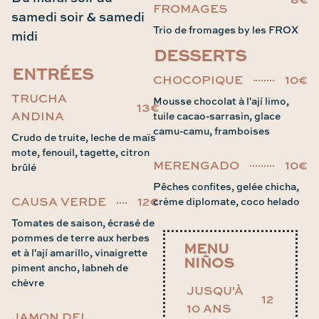
8€
FROMAGES
samedi soir & samedi
Trio de fromages by les FROX
midi
DESSERTS
ENTRÉES
CHOCOPIQUE
10€
TRUCHA
Mousse chocolat à l'ají limo,
13€
ANDINA
tuile cacao-sarrasin, glace
camu-camu, framboises
Crudo de truite, leche de maïs
mote, fenouil, tagette, citron
MERENGADO
10€
brûlé
Pêches confites, gelée chicha,
CAUSA VERDE
12€
crème diplomate, coco helado
Tomates de saison, écrasé de
pommes de terre aux herbes
MENU
et à l'ají amarillo, vinaigrette
NIÑOS
piment ancho, labneh de
chèvre
JUSQU'À
12€
10 ANS
JAMON DEL